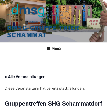
Zum
Inhalt
springen
DMSG-GRUPPE TRIER
SCHAMMAT
Menü
« Alle Veranstaltungen
Diese Veranstaltung hat bereits stattgefunden.
Gruppentreffen SHG Schammatdorf