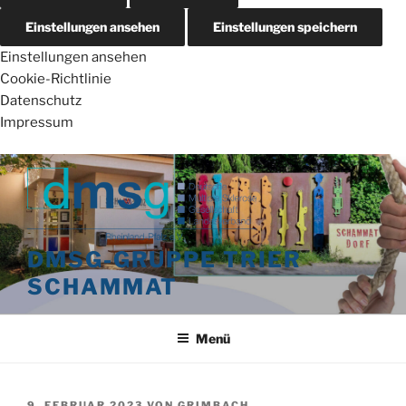
Einstellungen ansehen
Einstellungen speichern
Einstellungen ansehen
Cookie-Richtlinie
Datenschutz
Impressum
Zum
Inhalt
springen
DMSG-GRUPPE TRIER
SCHAMMAT
Menü
VERÖFFENTLICHT
9. FEBRUAR 2023
VON
GRIMBACH