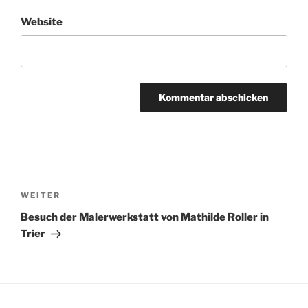
Website
Beitragsnavigation
Nächster
WEITER
Beitrag
Besuch der Malerwerkstatt von Mathilde Roller in
Trier